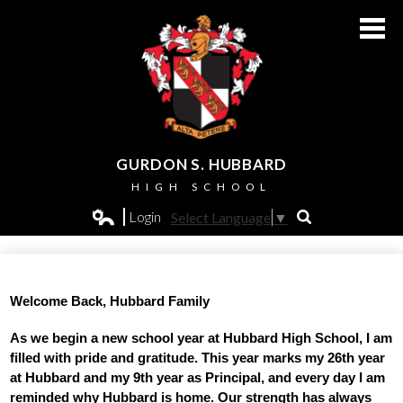
Skip
to
main
content
GURDON S. HUBBARD
HIGH SCHOOL
About Us
Login
Select Language
▼
Search
Edlio
Admissions
Academics
Welcome Back, Hubbard Family
Students
As we begin a new school year at Hubbard High School, I am 
filled with pride and gratitude. This year marks my 26th year 
Athletics
at Hubbard and my 9th year as Principal, and every day I am 
reminded why Hubbard is home. Our strength has always 